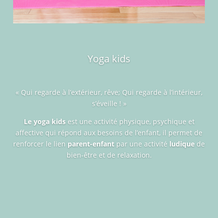
Yoga kids
«
Qui regarde à l’extérieur, rêve; Qui regarde à l’intérieur,
s’éveille ! »
Le yoga kids
est une activité physique, psychique et
affective qui répond aux besoins de l’enfant, il permet de
renforcer le lien
parent-enfant
par une activité
ludique
de
bien-être et de relaxation.