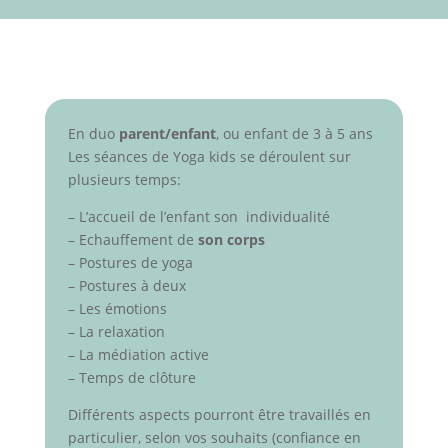
En duo
parent/enfant
, ou enfant de 3 à 5 ans
Les séances de Yoga kids se déroulent sur
plusieurs temps:
– L’accueil de l’enfant son individualité
– Echauffement de
son corps
– Postures de yoga
– Postures à deux
– Les émotions
– La relaxation
– La médiation active
– Temps de clôture
Différents aspects pourront être travaillés en
particulier, selon vos souhaits (confiance en