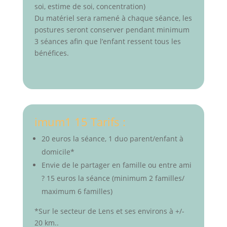
soi, estime de soi, concentration)
Du matériel sera ramené à chaque séance, les
postures seront conserver pendant minimum
3 séances afin que l’enfant ressent tous les
bénéfices.
imum1 15 Tarifs :
20 euros la séance, 1 duo parent/enfant à
domicile*
Envie de le partager en famille ou entre ami
? 15 euros la séance (minimum 2 familles/
maximum 6 familles)
*Sur le secteur de Lens et ses environs à +/-
20 km..